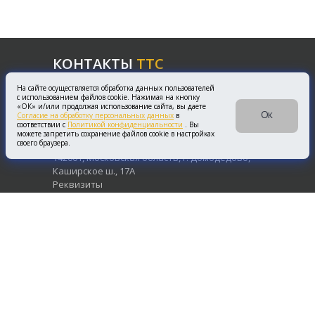
КОНТАКТЫ
ТТС
Email:
info@toptradeco.ru
На сайте осуществляется обработка данных пользователей
Москва:
+7(495)150-30-35
с использованием файлов cookie. Нажимая на кнопку
«ОК» и/или продолжая использование сайта, вы даете
Регионы:
+7(800)500-26-80
Ок
Согласие на обработку персональных данных
в
соответствии с
Политикой конфиденциальности
. Вы
АДРЕС
ТТС
можете запретить сохранение файлов cookie в настройках
своего браузера.
142001, Московская область, г. Домодедово,
Каширское ш., 17А
Реквизиты
ПОДДЕРЖКА
ТТС
Заказать сервис
Вопросы и ответы
Задать вопрос
О
ТТС
О компании