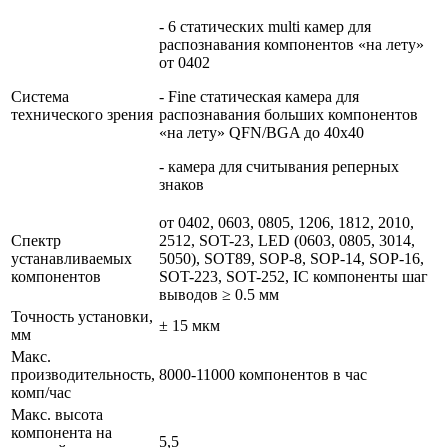
- 6 статических multi камер для
распознавания компонентов «на лету»
от 0402
Система
- Fine статическая камера для
технического зрения
распознавания больших компонентов
«на лету» QFN/BGA до 40х40
- камера для считывания реперных
знаков
от 0402, 0603, 0805, 1206, 1812, 2010,
Спектр
2512, SOT-23, LED (0603, 0805, 3014,
устанавливаемых
5050), SOT89, SOP-8, SOP-14, SOP-16,
компонентов
SOT-223, SOT-252, IC компоненты шаг
выводов ≥ 0.5 мм
Точность установки,
± 15 мкм
мм
Макс.
производительность,
8000-11000 компонентов в час
комп/час
Макс. высота
компонента на
5,5