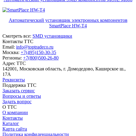
Автоматический установщик электронных компонентов
SmartPlace HW-T4
Смотреть все:
SMD установщики
Контакты
ТТС
Email:
info@toptradeco.ru
Москва:
+7(495)150-30-35
Регионы:
+7(800)500-26-80
Адрес
ТТС
142001, Московская область, г. Домодедово, Каширское ш.,
17А
Реквизиты
Поддержка
ТТС
Заказать сервис
Вопросы и ответы
Задать вопрос
О
ТТС
О компании
Контакты
Каталог
Карта сайта
Политика конфиденциальности