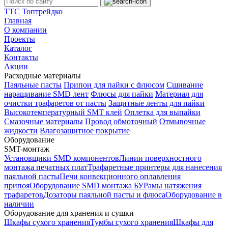
TTC
Топтрейдко
Главная
О компании
Проекты
Каталог
Контакты
Акции
Расходные материалы
Паяльные пасты
Припои для пайки с флюсом
Сшивание
наращивание SMD лент
Флюсы для пайки
Материал для
очистки трафаретов от пасты
Защитные ленты для пайки
Высокотемпературный SMT клей
Оплетка для выпайки
Смазочные материалы
Провод обмоточный
Отмывочные
жидкости
Влагозащитное покрытие
Оборудование
SMT-монтаж
Установщики SMD компонентов
Линии поверхностного
монтажа печатных плат
Трафаретные принтеры для нанесения
паяльной пасты
Печи конвекционного оплавления
припоя
Оборудование SMD монтажа БУ
Рамы натяжения
трафаретов
Дозаторы паяльной пасты и флюса
Оборудование в
наличии
Оборудование для хранения и сушки
Шкафы сухого хранения
Тумбы сухого хранения
Шкафы для