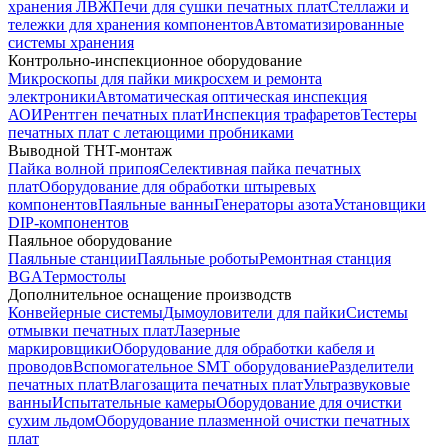
хранения ЛВЖ
Печи для сушки печатных плат
Стеллажи и
тележки для хранения компонентов
Автоматизированные
системы хранения
Контрольно-инспекционное оборудование
Микроскопы для пайки микросхем и ремонта
электроники
Автоматическая оптическая инспекция
АОИ
Рентген печатных плат
Инспекция трафаретов
Тестеры
печатных плат с летающими пробниками
Выводной THT-монтаж
Пайка волной припоя
Селективная пайка печатных
плат
Оборудование для обработки штыревых
компонентов
Паяльные ванны
Генераторы азота
Установщики
DIP-компонентов
Паяльное оборудование
Паяльные станции
Паяльные роботы
Ремонтная станция
BGA
Термостолы
Дополнительное оснащение производств
Конвейерные системы
Дымоуловители для пайки
Системы
отмывки печатных плат
Лазерные
маркировщики
Оборудование для обработки кабеля и
проводов
Вспомогательное SMT оборудование
Разделители
печатных плат
Влагозащита печатных плат
Ультразвуковые
ванны
Испытательные камеры
Оборудование для очистки
сухим льдом
Оборудование плазменной очистки печатных
плат