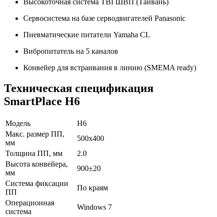
Высокоточная система TBI ШВП (Тайвань)
Сервосистема на базе серводвигателей Panasonic
Пневматические питатели Yamaha CL
Вибропитатель на 5 каналов
Конвейер для встраивания в линию (SMEMA ready)
Техническая спецификация
SmartPlace H6
Модель
H6
Макс. размер ПП,
500х400
мм
Толщина ПП, мм
2.0
Высота конвейера,
900±20
мм
Система фиксации
По краям
ПП
Операционная
Windows 7
система